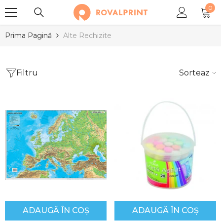
0
SARI LA CONȚINUT
0
arti
Prima Pagină
Alte Rechizite
Filtru
Sortează
ADAUGĂ ÎN COȘ
ADAUGĂ ÎN COȘ