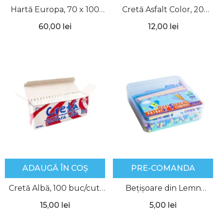
Hartă Europa, 70 x 100
Cretă Asfalt Color, 20
cm, Aquila
buc/cut, Ecada
60,00 lei
12,00 lei
ADAUGĂ ÎN COȘ
PRE-COMANDA
Cretă Albă, 100 buc/cut,
Bețișoare din Lemn
Cretorom
pentru Numărat și Sortat,
15,00 lei
5,00 lei
Nebo