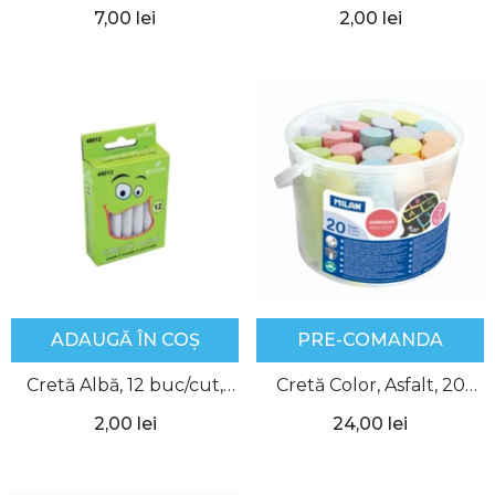
Ecada
7,00 lei
2,00 lei
ADAUGĂ ÎN COȘ
PRE-COMANDA
Cretă Albă, 12 buc/cut,
Cretă Color, Asfalt, 20
Ecada
buc/cut, Milan
2,00 lei
24,00 lei