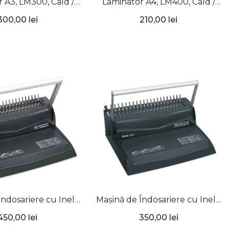
 A3, LM300, Cald /
Laminator A4, LM400, Cald /
ece, Daco
Rece, Daco
300,00 lei
210,00 lei
Îndosariere cu Inele
Mașină de Îndosariere cu Inele
ic, iBind A15, TPPS
din Plastic, iBind A12, TPPS
450,00 lei
350,00 lei