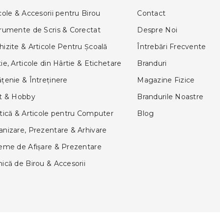
cole & Accesorii pentru Birou
Contact
trumente de Scris & Corectat
Despre Noi
izite & Articole Pentru Şcoală
Întrebări Frecvente
ie, Articole din Hârtie & Etichetare
Branduri
țenie & Întreținere
Magazine Fizice
ft & Hobby
Brandurile Noastre
tică & Articole pentru Computer
Blog
anizare, Prezentare & Arhivare
teme de Afişare & Prezentare
ică de Birou & Accesorii