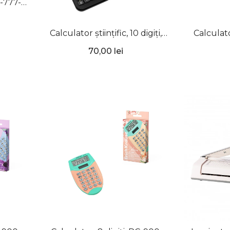
C-777-
Calculator științific, 10 digiți,
Calculato
SC-222, ErichKrause
Galben N
70,00 lei