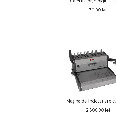
Calculator, 8 digiți, P
Mov, ErichKrause
30,00 lei
Mașină de Îndosariere c
din Metal + Plastic, X5
2.300,00 lei