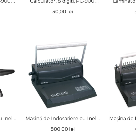
C-900,
Calculator, 8 digiți, PC-900,
Laminator
Verde, ErichKrause
R
30,00 lei
u Inele
Mașină de Îndosariere cu Inele
Mașină de 
, TPPS
din Plastic, iBind A20, TPPS
din Plast
800,00 lei