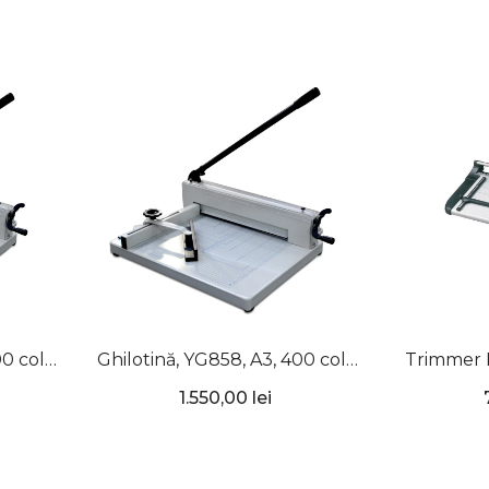
0 coli,
Ghilotină, YG858, A3, 400 coli,
Trimmer R
UNITEC
A3+, 
1.550,00 lei