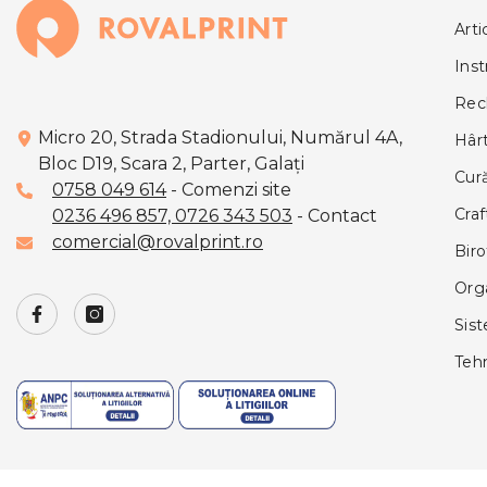
Arti
Ins
Rech
Micro 20, Strada Stadionului, Numărul 4A,
Hârt
Bloc D19, Scara 2, Parter, Galaţi
Cură
0758 049 614
- Comenzi site
Cra
0236 496 857,
0726 343 503
- Contact
comercial@rovalprint.ro
Biro
Org
Sis
Tehn