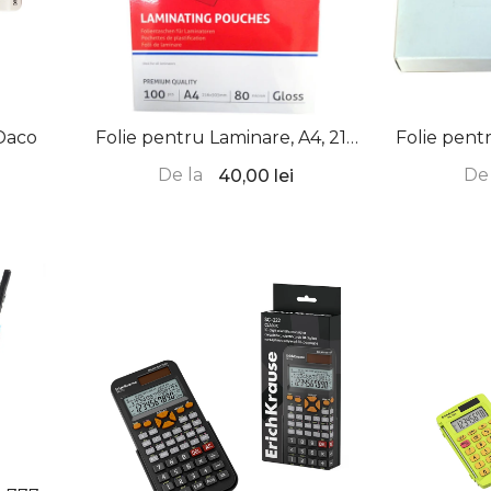
Daco
Folie pentru Laminare, A4, 216
Folie pentr
x 303 mm, Optima
154
De la
De 
40,00 lei