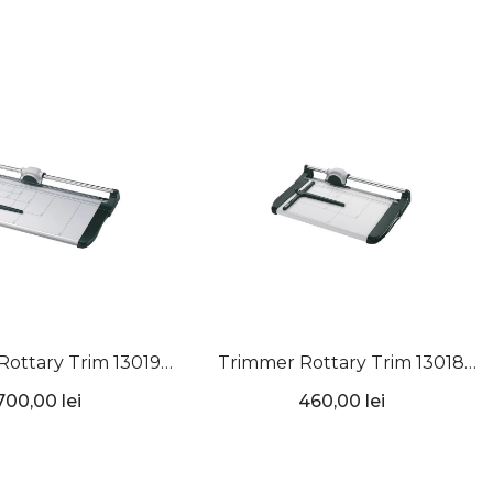
ottary Trim 13019
Trimmer Rottary Trim 13018
15 coli, KW-Trio
A4+, 15 coli, KW-Trio
700,00 lei
460,00 lei