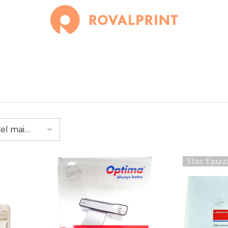
el mai
ine
ândut
Stoc Epuiz