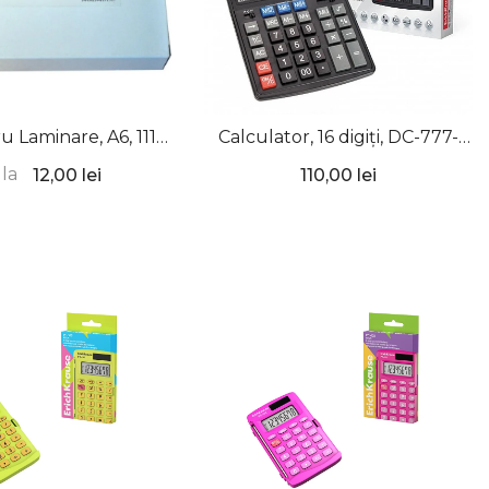
u Laminare, A6, 111 x
Calculator, 16 digiți, DC-777-
 mm, Optima
16N, ErichKrause
la
12,00 lei
110,00 lei