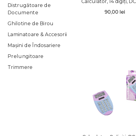
Calculator, 14 digiți, D
Distrugătoare de
14N, ErichKrause
90,00 lei
Documente
Ghilotine de Birou
Laminatoare & Accesorii
Mașini de Îndosariere
Prelungitoare
Trimmere