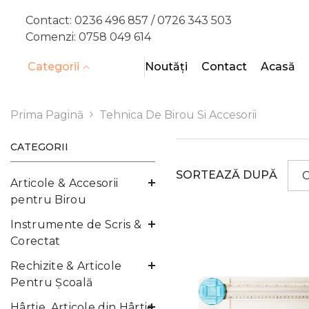
SARI LA CONȚINUT
Contact:
0236 496 857 /
0726 343 503
Comenzi:
0758 049 614
Categorii
Noutăți
Contact
Acasă
Prima Pagină
Tehnica De Birou Si Accesorii
CATEGORII
SORTEAZĂ DUPĂ
C
Articole & Accesorii
b
pentru Birou
v
Instrumente de Scris &
Corectat
Rechizite & Articole
Pentru Şcoală
Hârtie, Articole din Hârtie