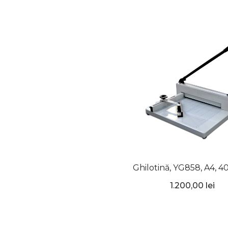
Ghilotină, YG858, A4, 40
UNITEC
1.200,00 lei