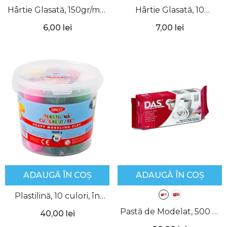
Hârtie Glasată, 150gr/mp,
Hârtie Glasată, 10
12 culori/set, Daco
culori/set, Herlitz
6,00 lei
7,00 lei
ADAUGĂ ÎN COȘ
ADAUGĂ ÎN COȘ
Plastilină, 10 culori, în
Găleată, PL1510, Daco
Pastă de Modelat, 500 g,
40,00 lei
DAS
- Alb