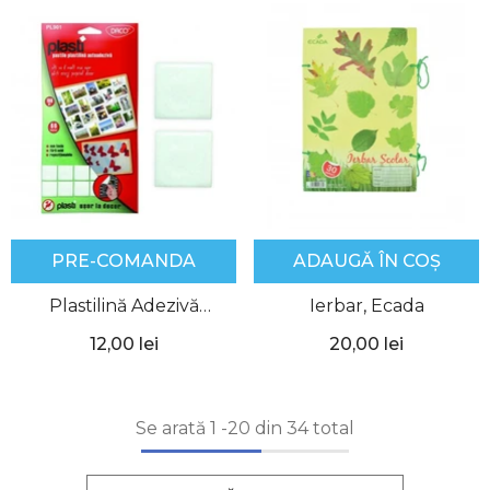
PRE-COMANDA
ADAUGĂ ÎN COȘ
Plastilină Adezivă
Ierbar, Ecada
Repoziționabilă, Patafix,
12,00 lei
20,00 lei
100 g, Daco
Se arată
1
-
20
din 34 total