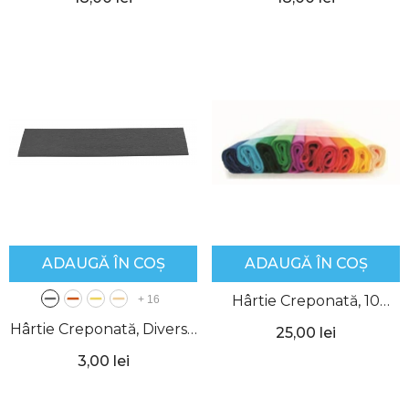
ADAUGĂ ÎN COȘ
ADAUGĂ ÎN COȘ
Hârtie Creponată, 10
+
16
culori/set, 200 x 50 cm,
Hârtie Creponată, Diverse
25,00 lei
Hobby, Herlitz
Culori, 200 x 50 cm,
3,00 lei
Hobby, Herlitz
- Negru