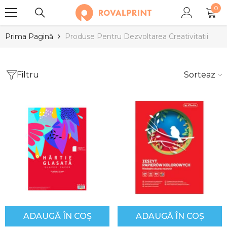
0
SARI LA CONȚINUT
0
arti
Prima Pagină
Produse Pentru Dezvoltarea Creativitatii
Filtru
Sortează
ADAUGĂ ÎN COȘ
ADAUGĂ ÎN COȘ