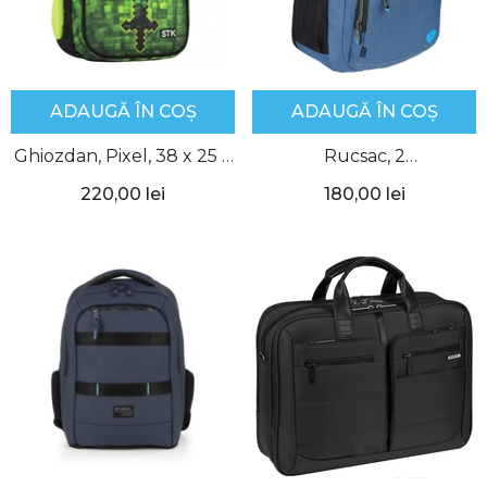
ADAUGĂ ÎN COȘ
ADAUGĂ ÎN COȘ
Ghiozdan, Pixel, 38 x 25 x
Rucsac, 2
18 cm, Starpak
Compartimente, K2238,
220,00 lei
180,00 lei
Relaxion