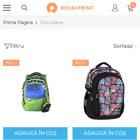
0
SARI LA CONȚINUT
0
arti
Prima Pagină
Ghiozdane
Filtru
Sortează
NOU
NOU
ADAUGĂ ÎN COȘ
ADAUGĂ ÎN COȘ