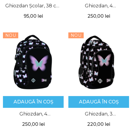
Ghiozdan Școlar, 38 cm,
Ghiozdan, 4
GH3522, Daco
Compartimente, Manga
95,00 lei
250,00 lei
Girl, St.Right
NOU
NOU
ADAUGĂ ÎN COȘ
ADAUGĂ ÎN COȘ
Ghiozdan, 4
Ghiozdan, 3
Compartimente, Pastel
Compartimente, Pastel
250,00 lei
220,00 lei
Butterfly, St.Right
Butterfly, St.Right