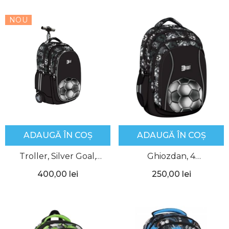
NOU
ADAUGĂ ÎN COȘ
ADAUGĂ ÎN COȘ
Troller, Silver Goal,
Ghiozdan, 4
St.Right
Compartimente, Silver
400,00 lei
250,00 lei
Goal, BP04, St.Right