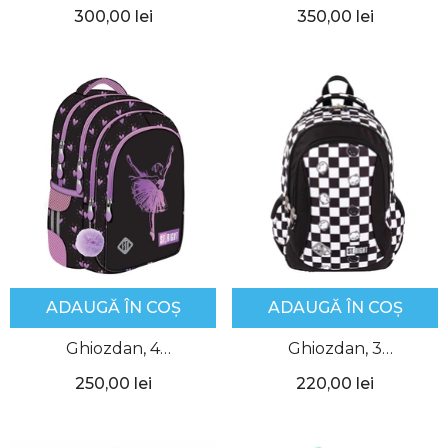
15.6'', Gabol
Proffesional, 15.6”, Gabol
300,00 lei
350,00 lei
ADAUGĂ ÎN COȘ
ADAUGĂ ÎN COȘ
Ghiozdan, 4
Ghiozdan, 3
Compartimente,
Compartimente, Chess
250,00 lei
220,00 lei
Ballerina, BP58, St.Right
Cats, BP26, St.Right