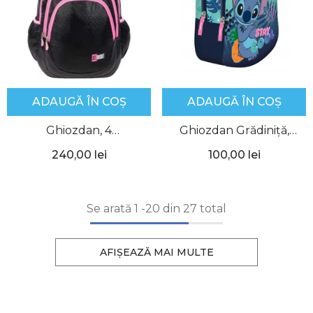
ADAUGĂ ÎN COȘ
ADAUGĂ ÎN COȘ
Ghiozdan, 4
Ghiozdan Grădiniță,
Compartimente, Black
Stitch Stay Cool,
240,00 lei
100,00 lei
Glitter, BP06, St.Right
St.Majewski
Se arată
1
-
20
din 27 total
AFIȘEAZĂ MAI MULTE