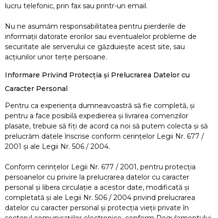
lucru telefonic, prin fax sau printr-un email.
Nu ne asumăm responsabilitatea pentru pierderile de
informaţii datorate erorilor sau eventualelor probleme de
securitate ale serverului ce găzduieşte acest site, sau
acţiunilor unor terţe persoane.
Informare Privind Protecţia şi Prelucrarea Datelor cu
Caracter Personal
Pentru ca experienţa dumneavoastră să fie completă, şi
pentru a face posibilă expedierea şi livrarea comenzilor
plasate, trebuie să fiţi de acord ca noi să putem colecta şi să
prelucrăm datele înscrise conform cerinţelor Legii Nr. 677 /
2001 şi ale Legii Nr. 506 / 2004.
Conform cerinţelor Legii Nr. 677 / 2001, pentru protecţia
persoanelor cu privire la prelucrarea datelor cu caracter
personal şi libera circulaţie a acestor date, modificată şi
completată şi ale Legii Nr. 506 / 2004 privind prelucrarea
datelor cu caracter personal şi protecţia vieţii private în