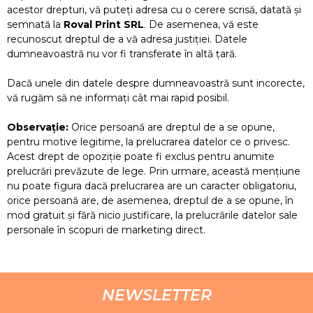
acestor drepturi, vă puteţi adresa cu o cerere scrisă, datată şi
semnată la
Roval Print SRL
. De asemenea, vă este
recunoscut dreptul de a vă adresa justiţiei. Datele
dumneavoastră nu vor fi transferate în altă ţară.
Dacă unele din datele despre dumneavoastră sunt incorecte,
vă rugăm să ne informaţi cât mai rapid posibil.
Observaţie:
Orice persoană are dreptul de a se opune,
pentru motive legitime, la prelucrarea datelor ce o privesc.
Acest drept de opoziţie poate fi exclus pentru anumite
prelucrări prevăzute de lege. Prin urmare, această menţiune
nu poate figura dacă prelucrarea are un caracter obligatoriu,
orice persoană are, de asemenea, dreptul de a se opune, în
mod gratuit şi fără nicio justificare, la prelucrările datelor sale
personale în scopuri de marketing direct.
NEWSLETTER