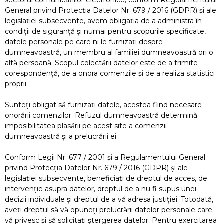
sectorul comunicaţiilor electronice, conform Regulamentului
General privind Protecţia Datelor Nr. 679 / 2016 (GDPR) şi ale
legislaţiei subsecvente, avem obligaţia de a administra în
condiţii de siguranţă şi numai pentru scopurile specificate,
datele personale pe care ni le furnizaţi despre
dumneavoastră, un membru al familiei dumneavoastră ori o
altă persoană. Scopul colectării datelor este de a trimite
corespondenţă, de a onora comenzile şi de a realiza statistici
proprii.
Sunteţi obligat să furnizaţi datele, acestea fiind necesare
onorării comenzilor. Refuzul dumneavoastră determină
imposibilitatea plasării pe acest site a comenzii
dumneavoastră şi a prelucrării ei.
Conform Legii Nr. 677 / 2001 şi a Regulamentului General
privind Protecţia Datelor Nr. 679 / 2016 (GDPR) şi ale
legislaţiei subsecvente, beneficiaţi de dreptul de acces, de
intervenţie asupra datelor, dreptul de a nu fi supus unei
decizii individuale şi dreptul de a vă adresa justiţiei. Totodată,
aveţi dreptul să vă opuneţi prelucrării datelor personale care
vă privesc şi să solicitaţi ştergerea datelor. Pentru exercitarea