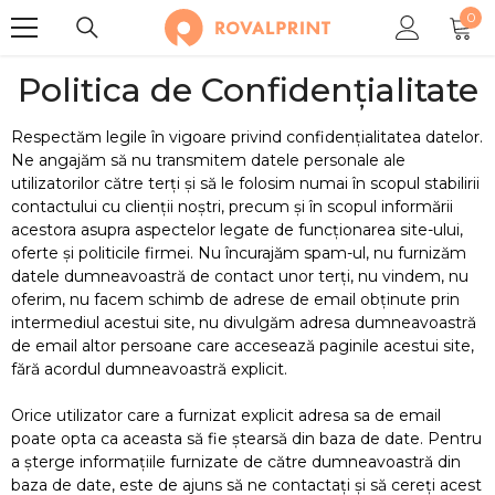
0
SARI LA CONȚINUT
0
arti
Politica de Confidențialitate
Respectăm legile în vigoare privind confidenţialitatea datelor.
Ne angajăm să nu transmitem datele personale ale
utilizatorilor către terţi şi să le folosim numai în scopul stabilirii
contactului cu clienţii noştri, precum şi în scopul informării
acestora asupra aspectelor legate de funcţionarea site-ului,
oferte şi politicile firmei. Nu încurajăm spam-ul, nu furnizăm
datele dumneavoastră de contact unor terţi, nu vindem, nu
oferim, nu facem schimb de adrese de email obţinute prin
intermediul acestui site, nu divulgăm adresa dumneavoastră
de email altor persoane care accesează paginile acestui site,
fără acordul dumneavoastră explicit.
Orice utilizator care a furnizat explicit adresa sa de email
poate opta ca aceasta să fie ştearsă din baza de date. Pentru
a şterge informaţiile furnizate de către dumneavoastră din
baza de date, este de ajuns să ne contactaţi şi să cereţi acest