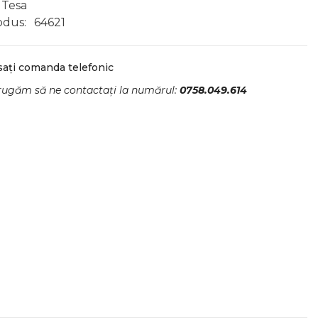
Tesa
odus:
64621
sați comanda telefonic
rugăm să ne contactați la numărul:
0758.049.614