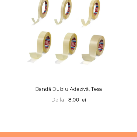
Bandă Dublu Adezivă, Tesa
De la
8,00 lei