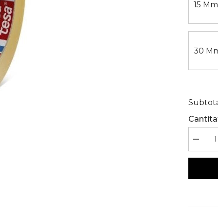
15 Mm
30 Mm
Subtota
Cantita
Reduceț
cantitat
pentru
Bandă
Dublu
Adezivă
Tesa