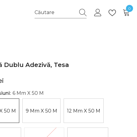
0
0
arti
 Dublu Adezivă, Tesa
ei
iuni:
6 Mm X 50 M
X 50 M
9 Mm X 50 M
12 Mm X 50 M