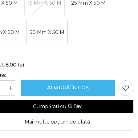
 X 50 M
19 Mm X 50 M
25 Mm X 50 M
 X 50 M
50 Mm X 50 M
8,00 lei
l:
te:
ADAUGĂ ÎN COȘ
i
Creșteți
ea
cantitatea
pentru
Bandă
Dublu
,
Adezivă,
Tesa
Mai multe opțiuni de plată