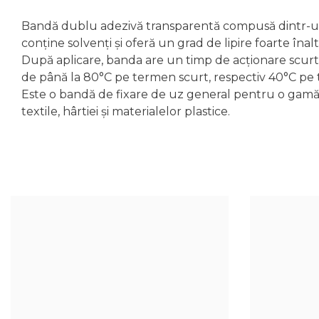
Bandă dublu adezivă transparentă compusă dintr-un su
conține solvenți și oferă un grad de lipire foarte înal
După aplicare, banda are un timp de acționare scurt,
de până la 80°C pe termen scurt, respectiv 40°C pe
Este o bandă de fixare de uz general pentru o gamă var
textile, hârtiei și materialelor plastice.