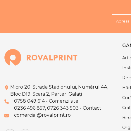
Adresa 
GA
Arti
Ins
Rech
Micro 20, Strada Stadionului, Numărul 4A,
Hârt
Bloc D19, Scara 2, Parter, Galaţi
Cură
0758 049 614
- Comenzi site
Cra
0236 496 857,
0726 343 503
- Contact
comercial@rovalprint.ro
Biro
Org