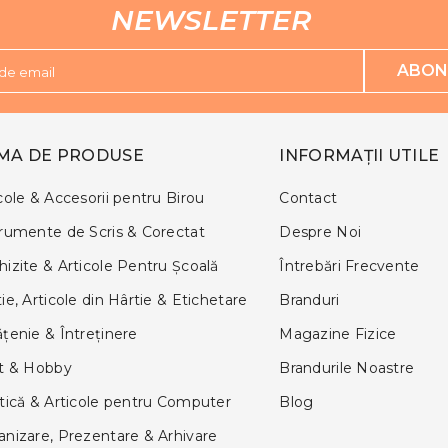
NEWSLETTER
ABON
de email
MA DE PRODUSE
INFORMAȚII UTILE
cole & Accesorii pentru Birou
Contact
trumente de Scris & Corectat
Despre Noi
izite & Articole Pentru Şcoală
Întrebări Frecvente
ie, Articole din Hârtie & Etichetare
Branduri
țenie & Întreținere
Magazine Fizice
ft & Hobby
Brandurile Noastre
tică & Articole pentru Computer
Blog
anizare, Prezentare & Arhivare