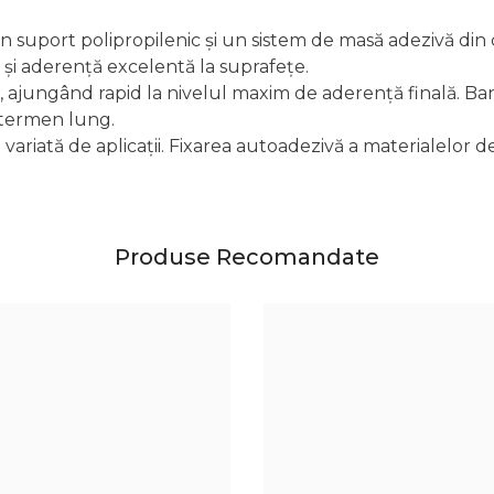
port polipropilenic și un sistem de masă adezivă din cauc
t și aderență excelentă la suprafețe.
 ajungând rapid la nivelul maxim de aderență finală. Ban
 termen lung.
iată de aplicații. Fixarea autoadezivă a materialelor deco
Produse Recomandate