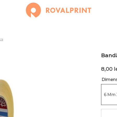
sa
Bandă
8,00 l
Dimens
6 Mm 