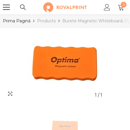
0
SARI LA CONȚINUT
0
arti
Prima Pagină
Products
Burete Magnetic Whiteboard, O
1
/
1