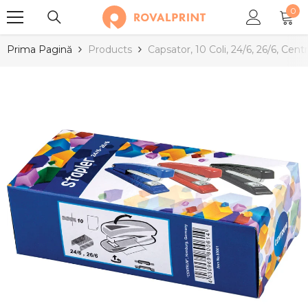
0
SARI LA CONȚINUT
0
arti
Prima Pagină
Products
Capsator, 10 Coli, 24/6, 26/6, Cen