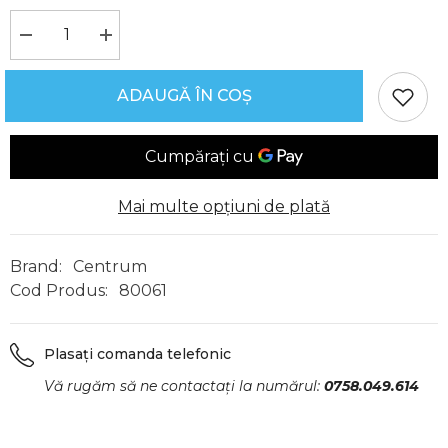
Reduceți
Creșteți
cantitatea
cantitatea
pentru
pentru
Capsator,
Capsator,
ADAUGĂ ÎN COȘ
10
10
coli,
coli,
24/6,
24/6,
26/6,
26/6,
Centrum
Centrum
Mai multe opțiuni de plată
Brand:
Centrum
Cod Produs:
80061
Plasați comanda telefonic
Vă rugăm să ne contactați la numărul:
0758.049.614