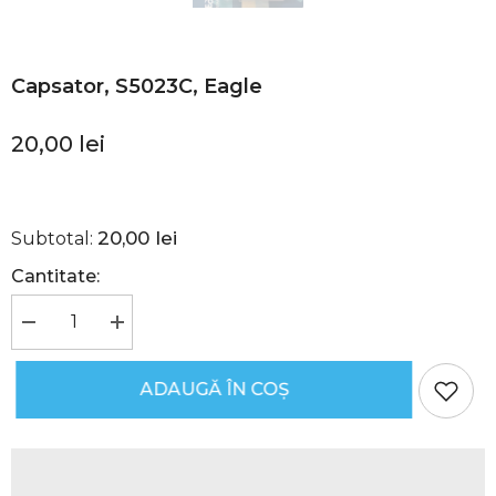
Capsator, S5023C, Eagle
20,00 lei
20,00 lei
Subtotal:
Cantitate:
Reduceți
Creșteți
cantitatea
cantitatea
pentru
pentru
Capsator,
Capsator,
ADAUGĂ ÎN COȘ
S5023C,
S5023C,
Eagle
Eagle