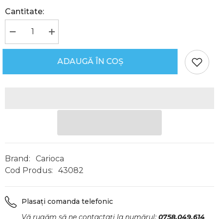
Cantitate:
Reduceți
Creșteți
cantitatea
cantitatea
pentru
pentru
Carioca
Carioca
ADAUGĂ ÎN COȘ
Perfume,
Perfume,
30
30
culori/set
culori/set
+
+
Abțibilduri,
Abțibilduri,
Carioca
Carioca
Brand:
Carioca
Cod Produs:
43082
Plasați comanda telefonic
Vă rugăm să ne contactați la numărul:
0758.049.614