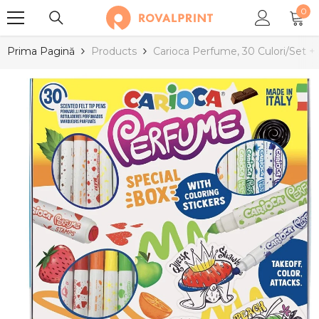
0
SARI LA CONȚINUT
0
arti
Prima Pagină
Products
Carioca Perfume, 30 Culori/set + A