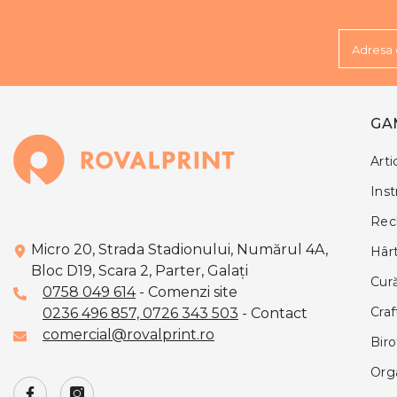
Adresa 
GA
Arti
Ins
Rech
Micro 20, Strada Stadionului, Numărul 4A,
Hârt
Bloc D19, Scara 2, Parter, Galaţi
Cură
0758 049 614
- Comenzi site
Cra
0236 496 857,
0726 343 503
- Contact
comercial@rovalprint.ro
Biro
Org