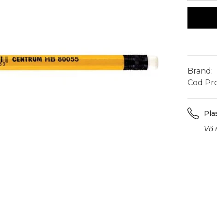
pentru
Creion
Negru
cu
Radieră
Centru
Brand:
Cod Pr
Pla
Vă 