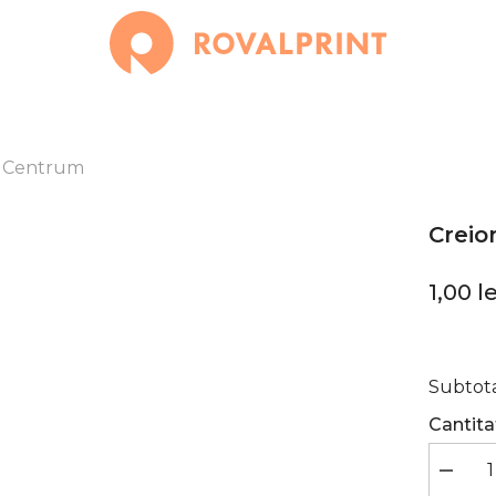
, Centrum
Creio
1,00 le
Subtota
Cantita
Reduceț
cantitat