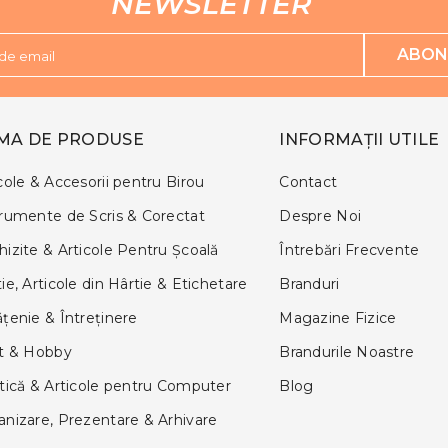
NEWSLETTER
ABON
de email
MA DE PRODUSE
INFORMAȚII UTILE
cole & Accesorii pentru Birou
Contact
trumente de Scris & Corectat
Despre Noi
izite & Articole Pentru Şcoală
Întrebări Frecvente
ie, Articole din Hârtie & Etichetare
Branduri
țenie & Întreținere
Magazine Fizice
ft & Hobby
Brandurile Noastre
tică & Articole pentru Computer
Blog
anizare, Prezentare & Arhivare