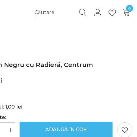
0
0
arti
n Negru cu Radieră, Centrum
i
1,00 lei
l:
te:
ADAUGĂ ÎN COȘ
i
Creșteți
ea
cantitatea