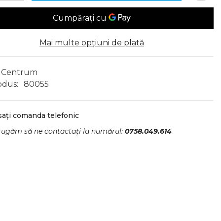
pentru
Creion
Negru
cu
,
Radieră,
Mai multe opțiuni de plată
m
Centrum
Centrum
odus:
80055
sați comanda telefonic
rugăm să ne contactați la numărul:
0758.049.614