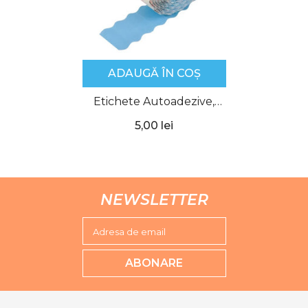
ADAUGĂ ÎN COȘ
Etichete Autoadezive,
Albe,
5,00 lei
Ondulate,1500buc/rola
NEWSLETTER
Adresa de email
ABONARE