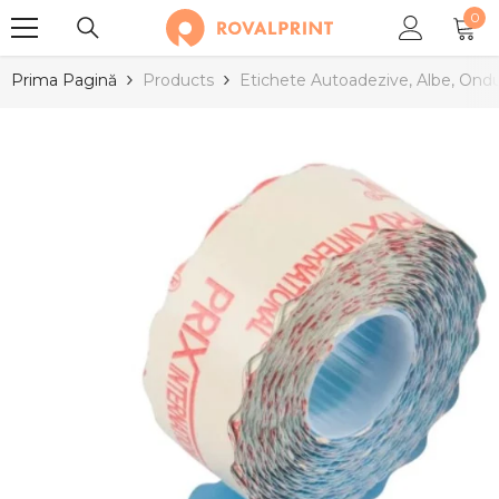
0
SARI LA CONȚINUT
0
arti
Prima Pagină
Products
Etichete Autoadezive, Albe, Ond