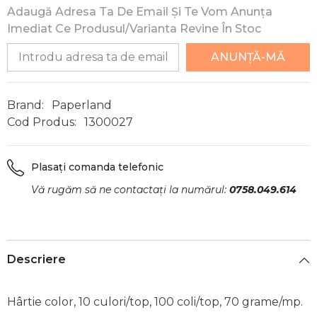
Adaugă Adresa Ta De Email Și Te Vom Anunța
Imediat Ce Produsul/varianta Revine În Stoc
ANUNȚĂ-MĂ
Brand:
Paperland
Cod Produs:
1300027
Plasați comanda telefonic
Vă rugăm să ne contactați la numărul:
0758.049.614
Descriere
Hârtie color, 10 culori/top, 100 coli/top, 70 grame/mp.