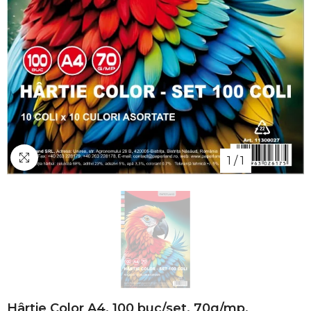
1
/
1
Hârtie Color A4, 100 buc/set, 70g/mp,