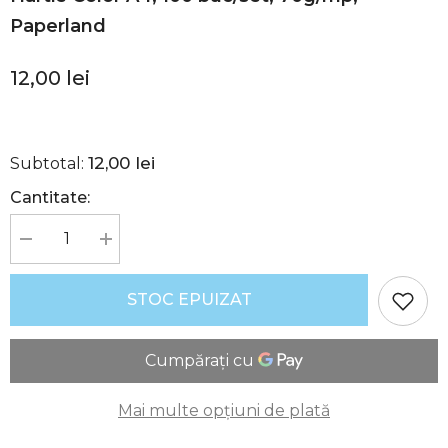
Paperland
12,00 lei
12,00 lei
Subtotal:
Cantitate:
Reduceți
Creșteți
cantitatea
cantitatea
pentru
pentru
Hârtie
Hârtie
STOC EPUIZAT
Color
Color
A4,
A4,
100
100
buc/set,
buc/set,
70g/mp,
70g/mp,
Paperland
Paperland
Mai multe opțiuni de plată