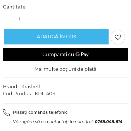
Cantitate:
Reduceți
Creșteți
cantitatea
cantitatea
pentru
pentru
Jurnal
Jurnal
ADAUGĂ ÎN COȘ
Vintage,
Vintage,
Copertă
Copertă
Piele
Piele
Naturală,
Naturală,
KDL-
KDL-
403,
403,
Krashell
Krashell
Mai multe opțiuni de plată
Brand:
Krashell
Cod Produs:
KDL-403
Plasați comanda telefonic
Vă rugăm să ne contactați la numărul:
0758.049.614