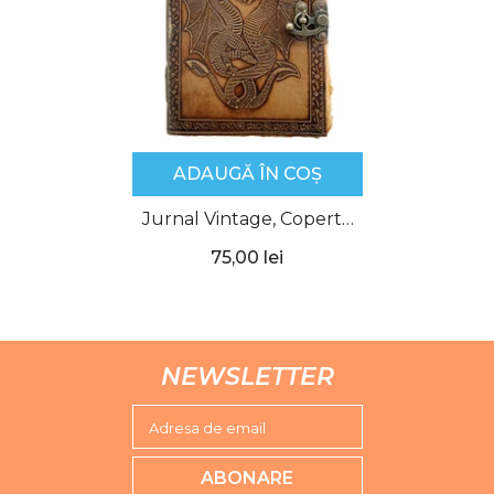
ADAUGĂ ÎN COȘ
Jurnal Vintage, Copertă
Piele Naturală, KDL-413,
75,00 lei
Krashell
NEWSLETTER
Adresa de email
ABONARE