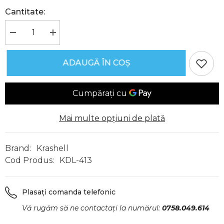
Cantitate:
Reduceți
Creșteți
cantitatea
cantitatea
pentru
pentru
Jurnal
Jurnal
ADAUGĂ ÎN COȘ
Vintage,
Vintage,
Copertă
Copertă
Piele
Piele
Naturală,
Naturală,
KDL-
KDL-
413,
413,
Krashell
Krashell
Mai multe opțiuni de plată
Brand:
Krashell
Cod Produs:
KDL-413
Plasați comanda telefonic
Vă rugăm să ne contactați la numărul:
0758.049.614