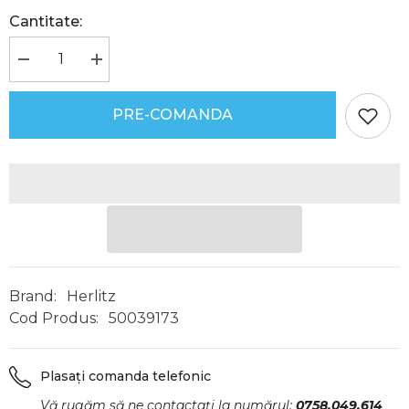
Cantitate:
Reduceți
Creșteți
cantitatea
cantitatea
pentru
pentru
Necessaire
Necessaire
PRE-COMANDA
din
din
Piele
Piele
Sintetică,
Sintetică,
Motiv
Motiv
Just
Just
Black,
Black,
Herlitz
Herlitz
Brand:
Herlitz
Cod Produs:
50039173
Plasați comanda telefonic
Vă rugăm să ne contactați la numărul:
0758.049.614