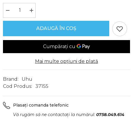
Reduceți
Creșteți
cantitatea
cantitatea
pentru
pentru
Patafix,
Patafix,
ADAUGĂ ÎN COȘ
56
56
tablete
tablete
transparente,
transparente,
Uhu
Uhu
Mai multe opțiuni de plată
Brand:
Uhu
Cod Produs:
37155
Plasați comanda telefonic
Vă rugăm să ne contactați la numărul:
0758.049.614