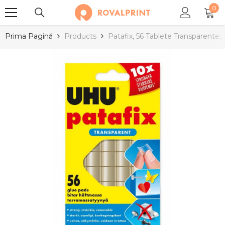
0
SARI LA CONȚINUT
0
arti
Prima Pagină
Products
Patafix, 56 Tablete Transparente,