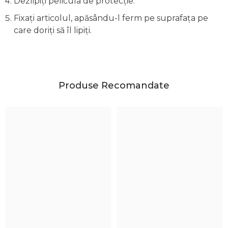
Dezlipiți pelicula de protecție.
Fixați articolul, apăsându-l ferm pe suprafața pe
care doriți să îl lipiți.
Produse Recomandate