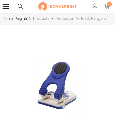
0
SARI LA CONȚINUT
0
arti
Prima Pagină
Products
Perforator Perfo60, Kangaro