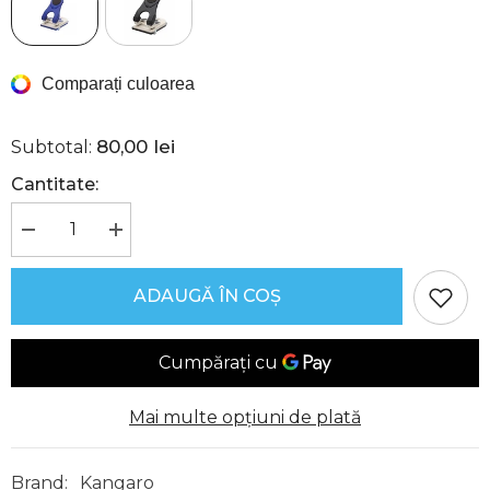
Comparați culoarea
80,00 lei
Subtotal:
Cantitate:
Reduceți
Creșteți
cantitatea
cantitatea
pentru
pentru
Perforator
Perforator
ADAUGĂ ÎN COȘ
Perfo60,
Perfo60,
Kangaro
Kangaro
Mai multe opțiuni de plată
Brand:
Kangaro