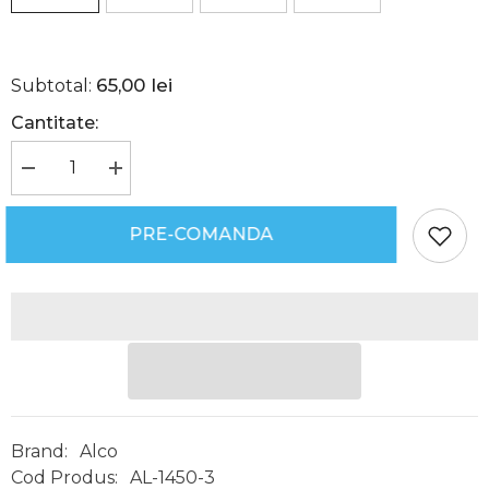
65,00 lei
Subtotal:
Cantitate:
Reduceți
Creșteți
cantitatea
cantitatea
pentru
pentru
Riglă
Riglă
PRE-COMANDA
Aluminiu,
Aluminiu,
Alco
Alco
Brand:
Alco
Cod Produs:
AL-1450-3