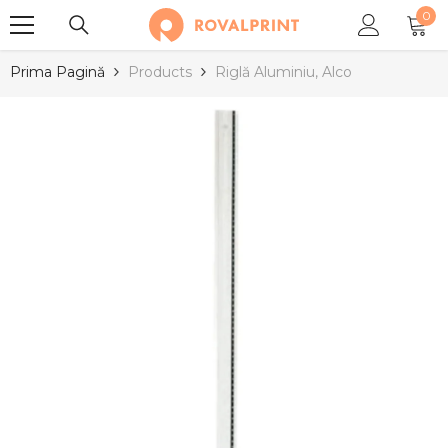
0
SARI LA CONȚINUT
0
arti
Prima Pagină
Products
Riglă Aluminiu, Alco