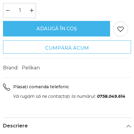
Reduceți
Creșteți
cantitatea
cantitatea
pentru
pentru
Stilou
Stilou
ADAUGĂ ÎN COȘ
Griffix,
Griffix,
pentru
pentru
Dreptaci,
Dreptaci,
Verde,
Verde,
CUMPĂRĂ ACUM
Pelikan
Pelikan
Brand:
Pelikan
Plasați comanda telefonic
Vă rugăm să ne contactați la numărul:
0758.049.614
Descriere