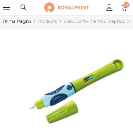
0
SARI LA CONȚINUT
0
arti
Prima Pagină
Products
Stilou Griffix, Pentru Dreptaci, Ve