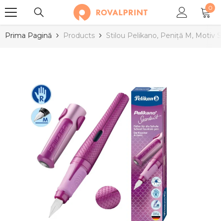
0
SARI LA CONȚINUT
0
arti
Prima Pagină
Products
Stilou Pelikano, Peniță M, Motiv S