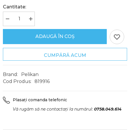
Cantitate:
Reduceți
Creșteți
cantitatea
cantitatea
pentru
pentru
Stilou
Stilou
ADAUGĂ ÎN COȘ
Pelikano,
Pelikano,
Peniță
Peniță
M,
M,
Motiv
Motiv
CUMPĂRĂ ACUM
Stardust,
Stardust,
Pelikan
Pelikan
Brand:
Pelikan
Cod Produs:
819916
Plasați comanda telefonic
Vă rugăm să ne contactați la numărul:
0758.049.614