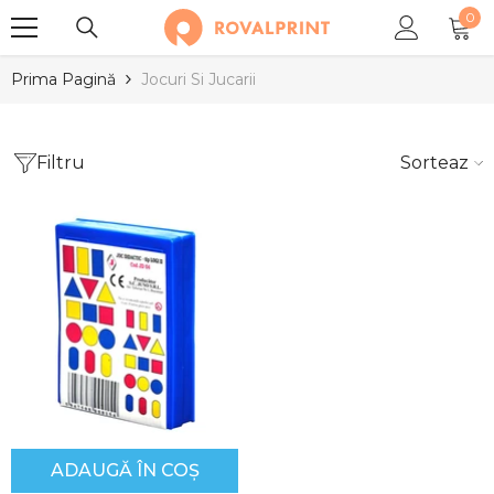
0
SARI LA CONȚINUT
0
arti
Prima Pagină
Jocuri Si Jucarii
Filtru
Sortează
ADAUGĂ ÎN COȘ