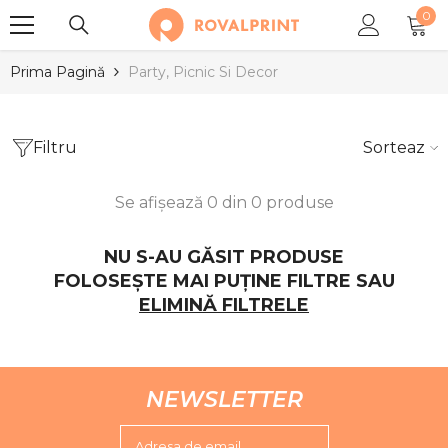
0
SARI LA CONȚINUT
0
arti
Prima Pagină
Party, Picnic Si Decor
Filtru
Sortează
Se afișează 0 din 0 produse
NU S-AU GĂSIT PRODUSE
FOLOSEȘTE MAI PUȚINE FILTRE SAU
ELIMINĂ FILTRELE
NEWSLETTER
Adresa de email